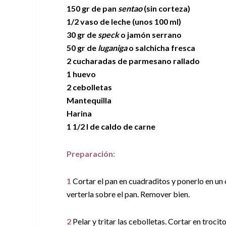
150 gr de pan
sentao
(sin corteza)
1/2 vaso de leche (unos 100 ml)
30 gr de
speck
o jamón serrano
50 gr de
luganiga
o salchicha fresca
2 cucharadas de parmesano rallado
1 huevo
2 cebolletas
Mantequilla
Harina
1 1/2 l de caldo de carne
Preparación:
1
Cortar el pan en cuadraditos y ponerlo en un 
verterla sobre el pan. Remover bien.
2
Pelar y tritar las cebolletas. Cortar en trocito