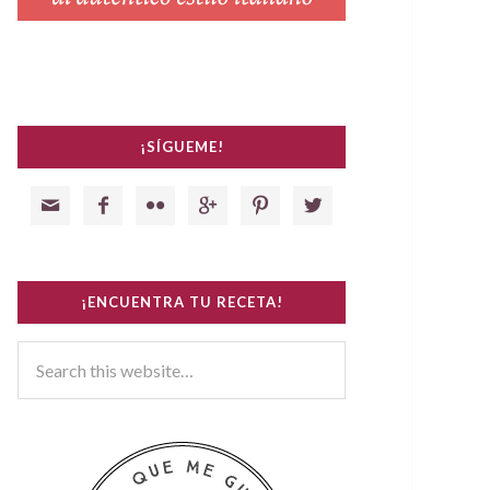
¡SÍGUEME!






¡ENCUENTRA TU RECETA!