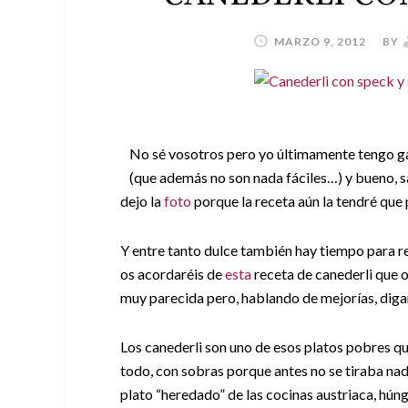
MARZO 9, 2012
BY
No sé vosotros pero yo últimamente tengo ga
(que además no son nada fáciles…) y bueno, sal
dejo la
foto
porque la receta aún la tendré qu
Y entre tanto dulce también hay tiempo para re
os acordaréis de
esta
receta de canederli que os
muy parecida pero, hablando de mejorías, diga
Los canederli son uno de esos platos pobres que
todo, con sobras porque antes no se tiraba nada
plato “heredado” de las cocinas austriaca, húng