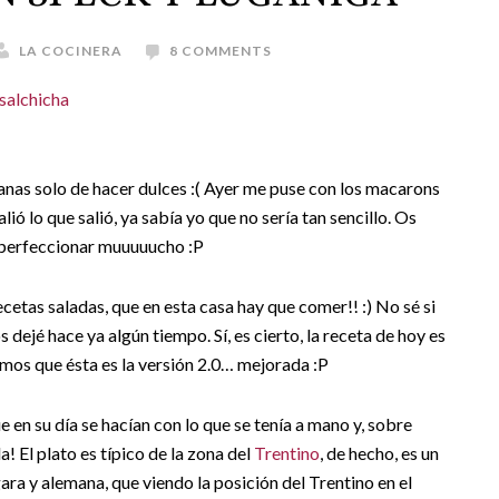
LA COCINERA
8 COMMENTS
nas solo de hacer dulces :( Ayer me puse con los macarons
ió lo que salió, ya sabía yo que no sería tan sencillo. Os
e perfeccionar muuuuucho :P
cetas saladas, que en esta casa hay que comer!! :) No sé si
 dejé hace ya algún tiempo. Sí, es cierto, la receta de hoy es
mos que ésta es la versión 2.0… mejorada :P
 en su día se hacían con lo que se tenía a mano y, sobre
! El plato es típico de la zona del
Trentino
, de hecho, es un
ara y alemana, que viendo la posición del Trentino en el