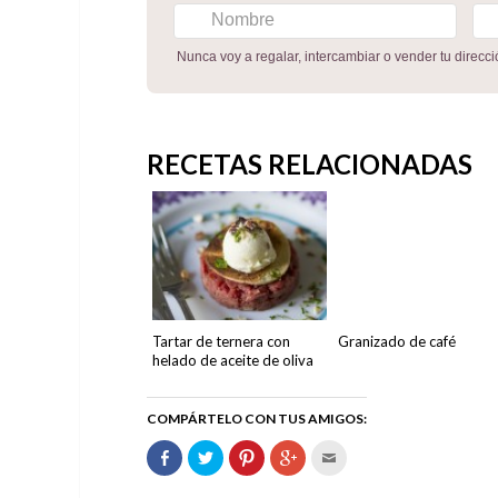
Nunca voy a regalar, intercambiar o vender tu direcc
RECETAS RELACIONADAS
Tartar de ternera con
Granizado de café
helado de aceite de oliva
COMPÁRTELO CON TUS AMIGOS:
Comparte
Haz
Haz
Haz
Hac
en
clic
clic
clic
clic
Facebook
para
para
para
para
(Se
compartir
compartir
compartir
enviar