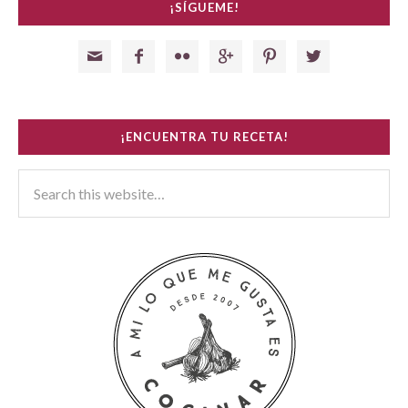
¡SÍGUEME!






¡ENCUENTRA TU RECETA!