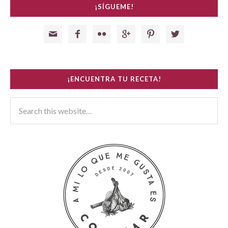
¡SÍGUEME!






¡ENCUENTRA TU RECETA!