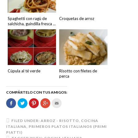
Spaghetti con ragù de
Croquetas de arroz
salchicha, guindilla fresca ...
Cúpula al té verde
Risotto con filetes de
perca
COMPÁRTELO CON TUS AMIGOS:
Comparte
Haz
Haz
Haz
Hac
en
clic
clic
clic
clic
Facebook
para
para
para
para
(Se
compartir
compartir
compartir
enviar
abre
en
en
en
por
en
Twitter
Pinterest
Google+
correo
FILED UNDER:
ARROZ - RISOTTO
,
COCINA
una
(Se
(Se
(Se
electrónico
ITALIANA
,
PRIMEROS PLATOS ITALIANOS (PRIMI
ventana
abre
abre
abre
a
nueva)
en
en
en
un
PIATTI)
una
una
una
amigo