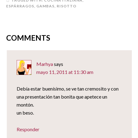
TAGGED WITH:
COCINA ITALIANA
,
ventana
ventana
ventana
(Se
nueva)
nueva)
nueva)
abre
ESPÁRRAGOS
,
GAMBAS
,
RISOTTO
en
una
ventana
nueva)
COMMENTS
Marhya
says
mayo 11, 2011 at 11:30 am
Debía estar buenísimo, se ve tan cremosito y con
una presentación tan bonita que apetece un
montón.
un beso.
Responder