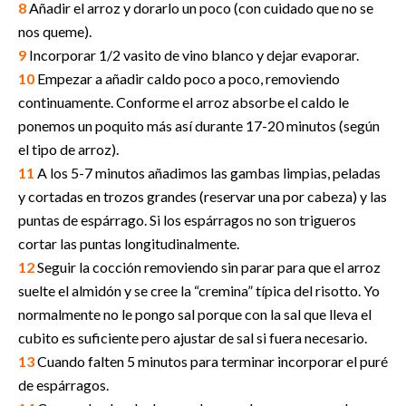
8
Añadir el arroz y dorarlo un poco (con cuidado que no se
nos queme).
9
Incorporar 1/2 vasito de vino blanco y dejar evaporar.
10
Empezar a añadir caldo poco a poco, removiendo
continuamente. Conforme el arroz absorbe el caldo le
ponemos un poquito más así durante 17-20 minutos (según
el tipo de arroz).
11
A los 5-7 minutos añadimos las gambas limpias, peladas
y cortadas en trozos grandes (reservar una por cabeza) y las
puntas de espárrago. Si los espárragos no son trigueros
cortar las puntas longitudinalmente.
12
Seguir la cocción removiendo sin parar para que el arroz
suelte el almidón y se cree la “cremina” típica del risotto. Yo
normalmente no le pongo sal porque con la sal que lleva el
cubito es suficiente pero ajustar de sal si fuera necesario.
13
Cuando falten 5 minutos para terminar incorporar el puré
de espárragos.