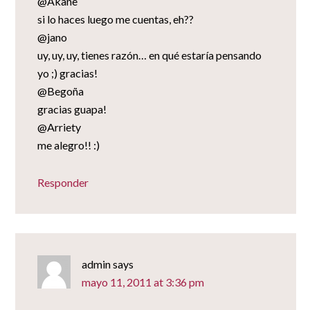
@Akane
si lo haces luego me cuentas, eh??
@jano
uy, uy, uy, tienes razón… en qué estaría pensando
yo ;) gracias!
@Begoña
gracias guapa!
@Arriety
me alegro!! :)
Responder
admin
says
mayo 11, 2011 at 3:36 pm