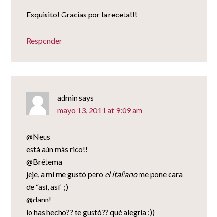
Exquisito! Gracias por la receta!!!
Responder
admin
says
mayo 13, 2011 at 9:09 am
@Neus
está aún más rico!!
@Brétema
jeje, a mí me gustó pero
el italiano
me pone cara
de “así, así” ;)
@dann!
lo has hecho?? te gustó?? qué alegría :))