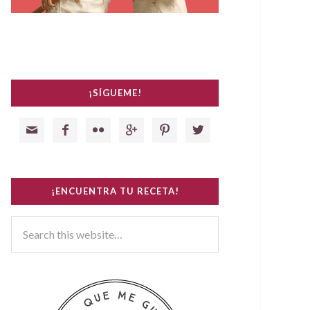
¡SÍGUEME!






¡ENCUENTRA TU RECETA!