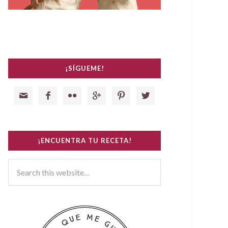
¡SÍGUEME!






¡ENCUENTRA TU RECETA!