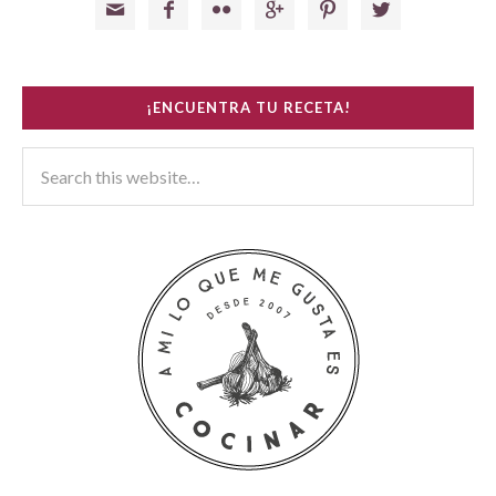






¡ENCUENTRA TU RECETA!