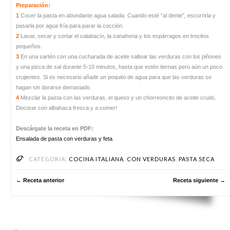
Preparación:
1
Cocer la pasta en abundante agua salada. Cuando esté “al dente”, escurrirla y
pasarla por agua fría para parar la cocción.
2
Lavar, secar y cortar el calabacín, la zanahoria y los espárragos en trocitos
pequeños.
3
En una sartén con una cucharada de aceite saltear las verduras con los piñones
y una pizca de sal durante 5-10 minutos, hasta que estén tiernas pero aún un poco
crujientes. Si es necesario añadir un poquito de agua para que las verduras se
hagan sin dorarse demasiado.
4
Mezclar la pasta con las verduras, el queso y un chorreoncito de aceite crudo.
Decorar con albahaca fresca y a comer!
Descárgate la receta en PDF:
Ensalada de pasta con verduras y feta
CATEGORIA:
COCINA ITALIANA
,
CON VERDURAS
,
PASTA SECA
← Receta anterior
Receta siguiente →