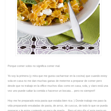
Porque comer solos no significa comer mal.
Yo soy la primera (y mira que me gusta cacharrear en la cocina) que cuando estoy
sola en casa no me dan muchas ganas de meterme a preparar de comer pero
desde que no trabajo en la office muchos días como en casa, sola, y claro está una
vez uno puede saltar la comida o hacerse un bocata… pero no siempre!!
Hoy me he preparado esta pasta que estaba bien rica :) Donde trabajo me paso la
vida preparando ensaladas de pasta, de arroz, de cuscus, de todo lo que se pueda
preparar y le estoy cogiendo un poco de manía… Pero el otro día ví esta pasta en