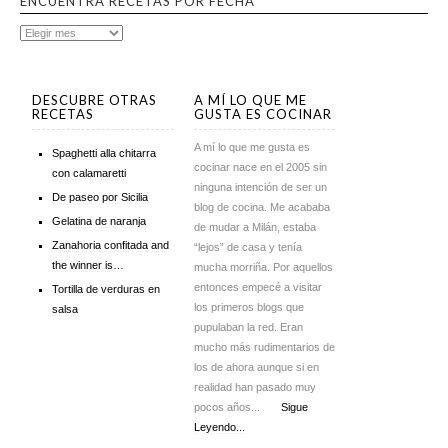
ENCUENTRA RECETAS POR FECHA
DESCUBRE OTRAS
A MÍ LO QUE ME
RECETAS
GUSTA ES COCINAR
A mí lo que me gusta es
Spaghetti alla chitarra
cocinar nace en el 2005 sin
con calamaretti
ninguna intención de ser un
De paseo por Sicilia
blog de cocina. Me acababa
Gelatina de naranja
de mudar a Milán, estaba
Zanahoria confitada and
“lejos” de casa y tenía
the winner is…
mucha morriña. Por aquellos
entonces empecé a visitar
Tortilla de verduras en
los primeros blogs que
salsa
pupulaban la red. Eran
mucho más rudimentarios de
los de ahora aunque si en
realidad han pasado muy
pocos años...
Sigue
Leyendo...