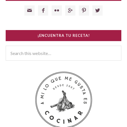






¡ENCUENTRA TU RECETA!