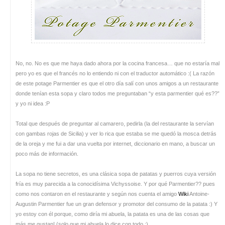
No, no. No es que me haya dado ahora por la cocina francesa… que no estaría mal
pero yo es que el francés no lo entiendo ni con el traductor automático :( La razón
de este potage Parmentier es que el otro día salí con unos amigos a un restaurante
donde tenían esta sopa y claro todos me preguntaban “y esta parmentier qué es??”
y yo ni idea :P
Total que después de preguntar al camarero, pedirla (la del restaurante la servían
con gambas rojas de Sicilia) y ver lo rica que estaba se me quedó la mosca detrás
de la oreja y me fui a dar una vuelta por internet, diccionario en mano, a buscar un
poco más de información.
La sopa no tiene secretos, es una clásica sopa de patatas y puerros cuya versión
fría es muy parecida a la conocidísima Vichyssoise. Y por qué Parmentier?? pues
como nos contaron en el restaurante y según nos cuenta el amigo
Wiki
Antoine-
Augustin Parmentier fue un gran defensor y promotor del consumo de la patata :) Y
yo estoy con él porque, como diría mi abuela, la patata es una de las cosas que
más me gustan! (solo que mi abuela lo dice con todo ;)