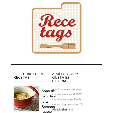
DESCUBRE OTRAS
A MÍ LO QUE ME
RECETAS
GUSTA ES
COCINAR
A mí lo que me gusta es
Sopa de
cocinar nace en el 2005
cebolla y
sin ninguna intención de
feliz
ser un blog de cocina. Yo
Semana
Alicia Mañas
, me
Santa!