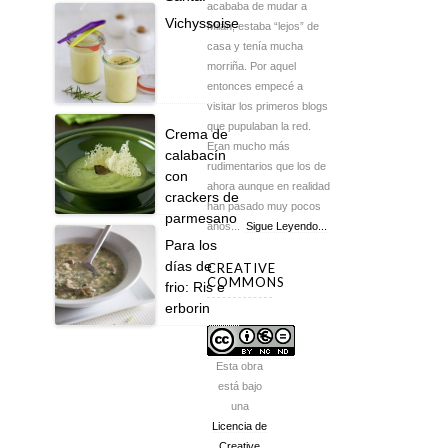
acababa de mudar a
Vichyssoise
Milán, estaba “lejos” de
casa y tenía mucha
morriña. Por aquel
entonces empecé a
visitar los primeros blogs
que pupulaban la red.
Crema de
Eran mucho más
calabacín
rudimentarios que los de
con
ahora aunque en realidad
crackers de
han pasado muy pocos
parmesano
años...
Sigue Leyendo...
Para los
días de
CREATIVE
COMMONS
frio: Ris e
erborin
Esta obra
está bajo
una
Licencia de
Creative