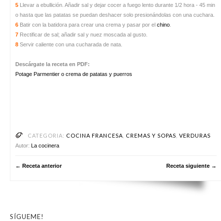
5
Llevar a ebullición. Añadir sal y dejar cocer a fuego lento durante 1/2 hora - 45 min
o hasta que las patatas se puedan deshacer solo presionándolas con una cuchara.
6
Batir con la batidora para crear una crema y pasar por el
chino
.
7
Rectificar de sal; añadir sal y nuez moscada al gusto.
8
Servir caliente con una cucharada de nata.
Descárgate la receta en PDF:
Potage Parmentier o crema de patatas y puerros
CATEGORIA:
COCINA FRANCESA
,
CREMAS Y SOPAS
,
VERDURAS
Autor:
La cocinera
← Receta anterior
Receta siguiente →
SÍGUEME!