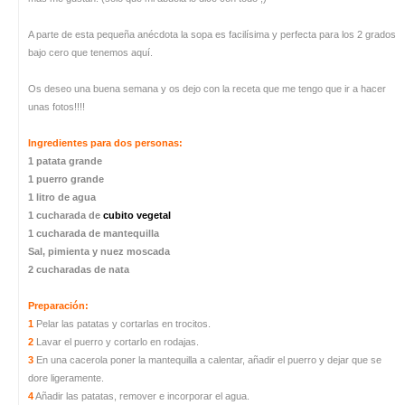
A parte de esta pequeña anécdota la sopa es facilísima y perfecta para los 2 grados
bajo cero que tenemos aquí.
Os deseo una buena semana y os dejo con la receta que me tengo que ir a hacer
unas fotos!!!!
Ingredientes para dos personas:
1 patata grande
1 puerro grande
1 litro de agua
1 cucharada de
cubito vegetal
1 cucharada de mantequilla
Sal, pimienta y nuez moscada
2 cucharadas de nata
Preparación:
1
Pelar las patatas y cortarlas en trocitos.
2
Lavar el puerro y cortarlo en rodajas.
3
En una cacerola poner la mantequilla a calentar, añadir el puerro y dejar que se
dore ligeramente.
4
Añadir las patatas, remover e incorporar el agua.