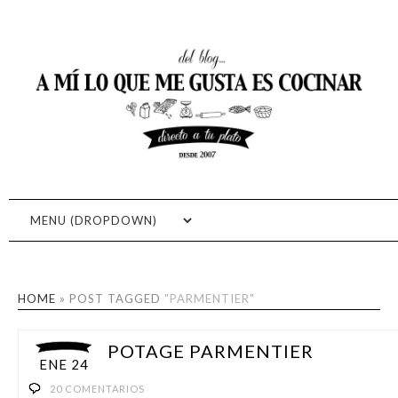
RECETAS FÁCILES DE
RECETAS DE COCINA, RECETAS CASERAS, RECETAS FÁCILES,
FOTOGRAFÍA GASTRONÓMICA, COCINA RÁPIDA, APRENDE A
COCINA: A MI LO QUE ME
COCINAR
GUSTA ES COCINAR
HOME
»
POST TAGGED
"PARMENTIER"
POTAGE PARMENTIER
ENE 24
20 COMENTARIOS