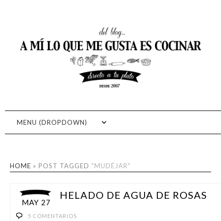
RECETAS FÁCILES DE
RECETAS DE COCINA, RECETAS CASERAS, RECETAS FÁCILES,
FOTOGRAFÍA GASTRONÓMICA, COCINA RÁPIDA, APRENDE A
COCINA: A MI LO QUE ME
COCINAR
GUSTA ES COCINAR
HOME
»
POST TAGGED
"MUDÉJAR"
HELADO DE AGUA DE ROSAS
MAY 27
5 COMENTARIOS