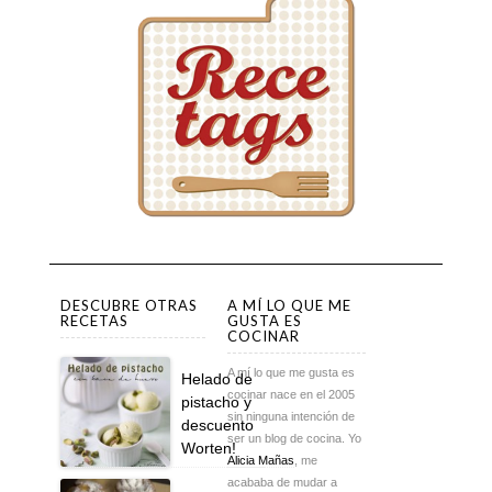
DESCUBRE OTRAS
A MÍ LO QUE ME
RECETAS
GUSTA ES
COCINAR
A mí lo que me gusta es
Helado de
cocinar nace en el 2005
pistacho y
sin ninguna intención de
descuento
ser un blog de cocina. Yo
Worten!
Alicia Mañas
, me
acababa de mudar a