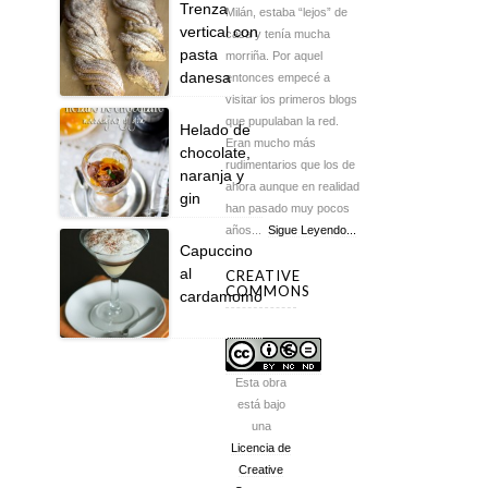
Trenza
Milán, estaba “lejos” de
vertical con
casa y tenía mucha
pasta
morriña. Por aquel
danesa
entonces empecé a
visitar los primeros blogs
que pupulaban la red.
Helado de
Eran mucho más
chocolate,
rudimentarios que los de
naranja y
ahora aunque en realidad
gin
han pasado muy pocos
años...
Sigue Leyendo...
Capuccino
al
CREATIVE
COMMONS
cardamomo
Esta obra
está bajo
una
Licencia de
Creative