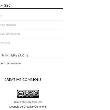
QMGEC
er
 las entradas
 los comentarios
ess.org
ÍA INTERESARTE
 para un concurso
CREATIVE COMMONS
Esta obra está bajo una
Licencia de Creative Commons