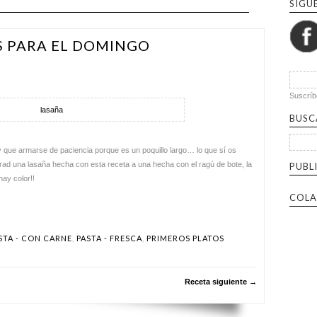
SÍGU
S PARA EL DOMINGO
Suscríb
BUSC
Buscar 
 que armarse de paciencia porque es un poquillo largo… lo que sí os
d una lasaña hecha con esta receta a una hecha con el ragú de bote, la
PUBL
ay color!!
COLA
STA - CON CARNE
,
PASTA - FRESCA
,
PRIMEROS PLATOS
Receta siguiente →