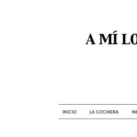
A MI LO QUE M
INICIO
LA COCINERA
IN