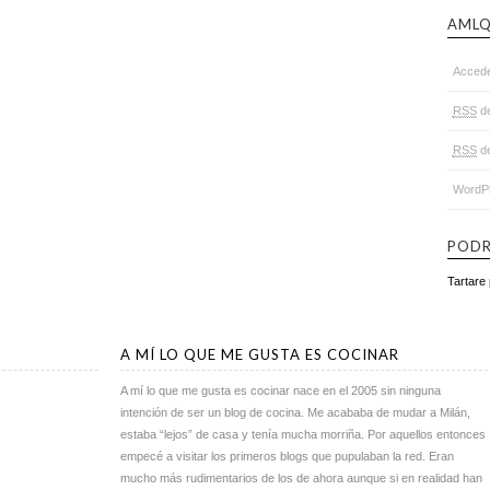
AML
Acced
RSS
de
RSS
de
WordPr
PODR
Tartare
A MÍ LO QUE ME GUSTA ES COCINAR
A mí lo que me gusta es cocinar nace en el 2005 sin ninguna
intención de ser un blog de cocina. Me acababa de mudar a Milán,
estaba “lejos” de casa y tenía mucha morriña. Por aquellos entonces
empecé a visitar los primeros blogs que pupulaban la red. Eran
mucho más rudimentarios de los de ahora aunque si en realidad han