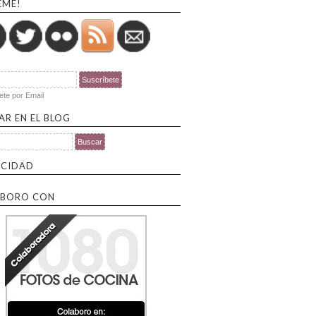
EME!
ete por Email
AR EN EL BLOG
por:
ICIDAD
BORO CON