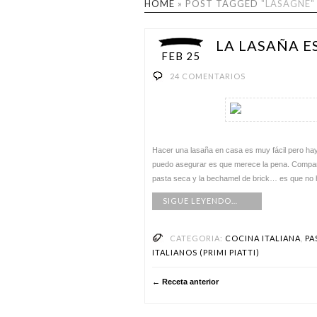
HOME
»
POST TAGGED
"LASAGNE"
LA LASAÑA E
FEB 25
24 COMENTARIOS
Hacer una lasaña en casa es muy fácil pero hay
puedo asegurar es que merece la pena. Compara
pasta seca y la bechamel de brick… es que no h
SIGUE LEYENDO…
CATEGORIA:
COCINA ITALIANA
,
PA
ITALIANOS (PRIMI PIATTI)
← Receta anterior