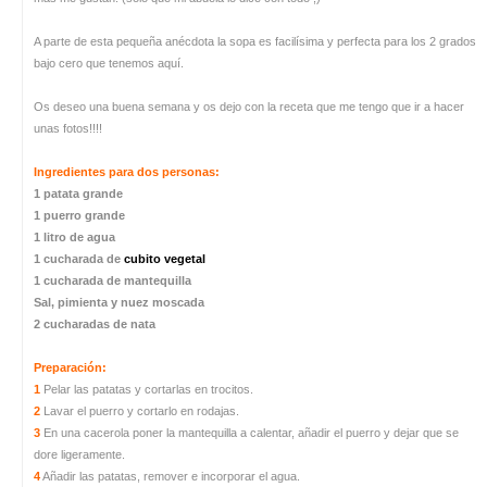
A parte de esta pequeña anécdota la sopa es facilísima y perfecta para los 2 grados
bajo cero que tenemos aquí.
Os deseo una buena semana y os dejo con la receta que me tengo que ir a hacer
unas fotos!!!!
Ingredientes para dos personas:
1 patata grande
1 puerro grande
1 litro de agua
1 cucharada de
cubito vegetal
1 cucharada de mantequilla
Sal, pimienta y nuez moscada
2 cucharadas de nata
Preparación:
1
Pelar las patatas y cortarlas en trocitos.
2
Lavar el puerro y cortarlo en rodajas.
3
En una cacerola poner la mantequilla a calentar, añadir el puerro y dejar que se
dore ligeramente.
4
Añadir las patatas, remover e incorporar el agua.