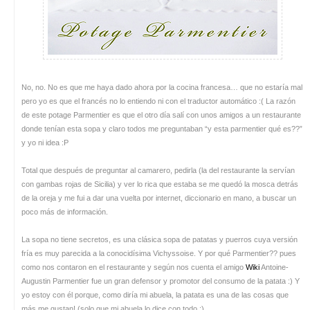
No, no. No es que me haya dado ahora por la cocina francesa… que no estaría mal
pero yo es que el francés no lo entiendo ni con el traductor automático :( La razón
de este potage Parmentier es que el otro día salí con unos amigos a un restaurante
donde tenían esta sopa y claro todos me preguntaban “y esta parmentier qué es??”
y yo ni idea :P
Total que después de preguntar al camarero, pedirla (la del restaurante la servían
con gambas rojas de Sicilia) y ver lo rica que estaba se me quedó la mosca detrás
de la oreja y me fui a dar una vuelta por internet, diccionario en mano, a buscar un
poco más de información.
La sopa no tiene secretos, es una clásica sopa de patatas y puerros cuya versión
fría es muy parecida a la conocidísima Vichyssoise. Y por qué Parmentier?? pues
como nos contaron en el restaurante y según nos cuenta el amigo
Wiki
Antoine-
Augustin Parmentier fue un gran defensor y promotor del consumo de la patata :) Y
yo estoy con él porque, como diría mi abuela, la patata es una de las cosas que
más me gustan! (solo que mi abuela lo dice con todo ;)