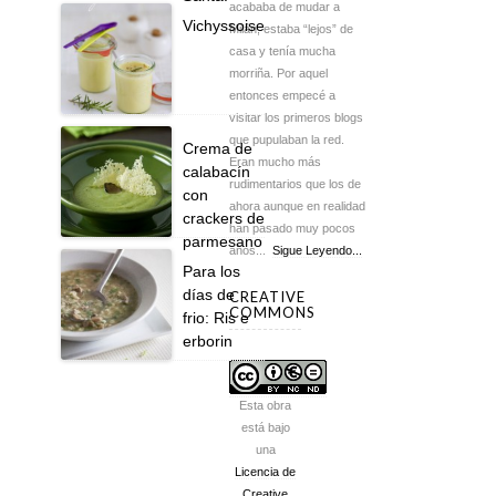
acababa de mudar a
Vichyssoise
Milán, estaba “lejos” de
casa y tenía mucha
morriña. Por aquel
entonces empecé a
visitar los primeros blogs
que pupulaban la red.
Crema de
Eran mucho más
calabacín
rudimentarios que los de
con
ahora aunque en realidad
crackers de
han pasado muy pocos
parmesano
años...
Sigue Leyendo...
Para los
días de
CREATIVE
COMMONS
frio: Ris e
erborin
Esta obra
está bajo
una
Licencia de
Creative