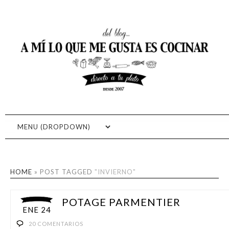
RECETAS FÁCILES DE
RECETAS DE COCINA, RECETAS CASERAS, RECETAS FÁCILES,
FOTOGRAFÍA GASTRONÓMICA, COCINA RÁPIDA, APRENDE A
COCINA: A MI LO QUE ME
COCINAR
GUSTA ES COCINAR
HOME
»
POST TAGGED
"INVIERNO"
POTAGE PARMENTIER
ENE 24
20 COMENTARIOS