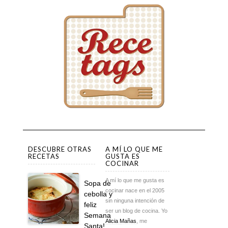
DESCUBRE OTRAS
A MÍ LO QUE ME
RECETAS
GUSTA ES
COCINAR
A mí lo que me gusta es
Sopa de
cocinar nace en el 2005
cebolla y
sin ninguna intención de
feliz
ser un blog de cocina. Yo
Semana
Alicia Mañas
, me
Santa!