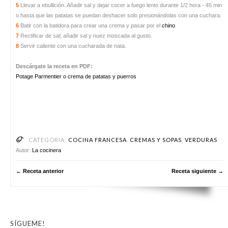
5
Llevar a ebullición. Añadir sal y dejar cocer a fuego lento durante 1/2 hora - 45 min
o hasta que las patatas se puedan deshacer solo presionándolas con una cuchara.
6
Batir con la batidora para crear una crema y pasar por el
chino
.
7
Rectificar de sal; añadir sal y nuez moscada al gusto.
8
Servir caliente con una cucharada de nata.
Descárgate la receta en PDF:
Potage Parmentier o crema de patatas y puerros
CATEGORIA:
COCINA FRANCESA
,
CREMAS Y SOPAS
,
VERDURAS
Autor:
La cocinera
← Receta anterior
Receta siguiente →
SÍGUEME!