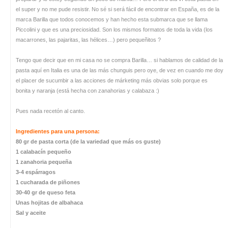
el super y no me pude resistir. No sé si será fácil de encontrar en España, es de la
marca Barilla que todos conocemos y han hecho esta submarca que se llama
Piccolini y que es una preciosidad. Son los mismos formatos de toda la vida (los
macarrones, las pajaritas, las hélices…) pero pequeñitos ?
Tengo que decir que en mi casa no se compra Barilla… si hablamos de calidad de la
pasta aquí en Italia es una de las más chunguis pero oye, de vez en cuando me doy
el placer de sucumbir a las acciones de márketing más obvias solo porque es
bonita y naranja (está hecha con zanahorias y calabaza :)
Pues nada recetón al canto.
Ingredientes para una persona:
80 gr de pasta corta (de la variedad que más os guste)
1 calabacín pequeño
1 zanahoria pequeña
3-4 espárragos
1 cucharada de piñones
30-40 gr de queso feta
Unas hojitas de albahaca
Sal y aceite