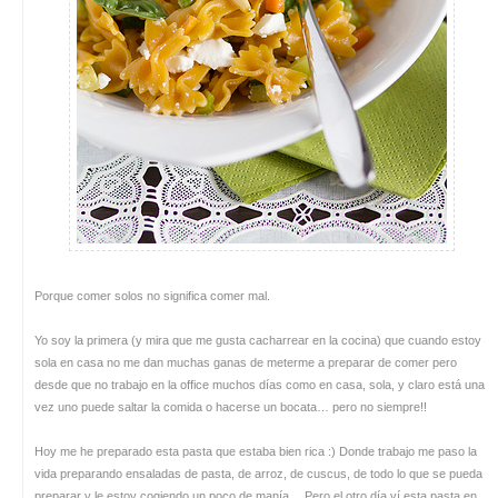
Porque comer solos no significa comer mal.
Yo soy la primera (y mira que me gusta cacharrear en la cocina) que cuando estoy
sola en casa no me dan muchas ganas de meterme a preparar de comer pero
desde que no trabajo en la office muchos días como en casa, sola, y claro está una
vez uno puede saltar la comida o hacerse un bocata… pero no siempre!!
Hoy me he preparado esta pasta que estaba bien rica :) Donde trabajo me paso la
vida preparando ensaladas de pasta, de arroz, de cuscus, de todo lo que se pueda
preparar y le estoy cogiendo un poco de manía… Pero el otro día ví esta pasta en