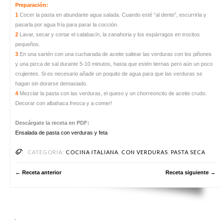
Preparación:
1
Cocer la pasta en abundante agua salada. Cuando esté “al dente”, escurrirla y
pasarla por agua fría para parar la cocción.
2
Lavar, secar y cortar el calabacín, la zanahoria y los espárragos en trocitos
pequeños.
3
En una sartén con una cucharada de aceite saltear las verduras con los piñones
y una pizca de sal durante 5-10 minutos, hasta que estén tiernas pero aún un poco
crujientes. Si es necesario añadir un poquito de agua para que las verduras se
hagan sin dorarse demasiado.
4
Mezclar la pasta con las verduras, el queso y un chorreoncito de aceite crudo.
Decorar con albahaca fresca y a comer!
Descárgate la receta en PDF:
Ensalada de pasta con verduras y feta
CATEGORIA:
COCINA ITALIANA
,
CON VERDURAS
,
PASTA SECA
← Receta anterior
Receta siguiente →