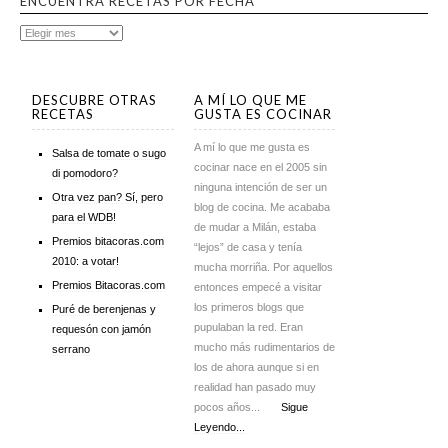
ENCUENTRA RECETAS POR FECHA
DESCUBRE OTRAS
A MÍ LO QUE ME
RECETAS
GUSTA ES COCINAR
A mí lo que me gusta es
Salsa de tomate o sugo
cocinar nace en el 2005 sin
di pomodoro?
ninguna intención de ser un
Otra vez pan? Sí, pero
blog de cocina. Me acababa
para el WDB!
de mudar a Milán, estaba
Premios bitacoras.com
“lejos” de casa y tenía
2010: a votar!
mucha morriña. Por aquellos
Premios Bitacoras.com
entonces empecé a visitar
los primeros blogs que
Puré de berenjenas y
pupulaban la red. Eran
requesón con jamón
mucho más rudimentarios de
serrano
los de ahora aunque si en
realidad han pasado muy
pocos años...
Sigue
Leyendo...