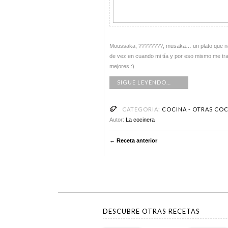
Moussaka, ????????, musaka… un plato que nada
de vez en cuando mi tía y por eso mismo me t
mejores :)
SIGUE LEYENDO…
CATEGORIA:
COCINA - OTRAS CO
Autor:
La cocinera
← Receta anterior
DESCUBRE OTRAS RECETAS