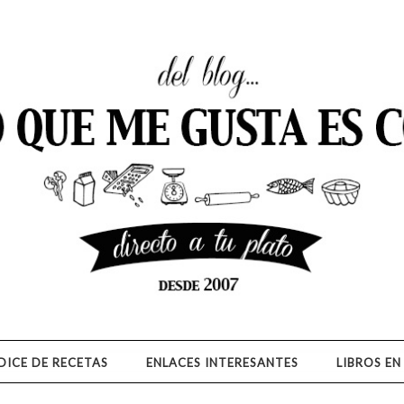
ES DE COCINA: A MI LO QU
ERAS, RECETAS FÁCILES, FOTOGRAFÍA GASTRONÓMICA, COCINA
DICE DE RECETAS
ENLACES INTERESANTES
LIBROS EN