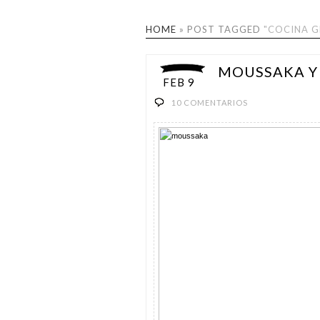
HOME
»
POST TAGGED
"COCINA G
MOUSSAKA Y
FEB 9
10 COMENTARIOS