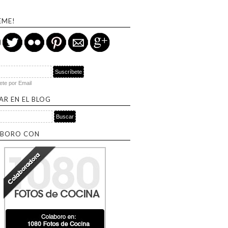
EME!
ete por Email
AR EN EL BLOG
por:
BORO CON