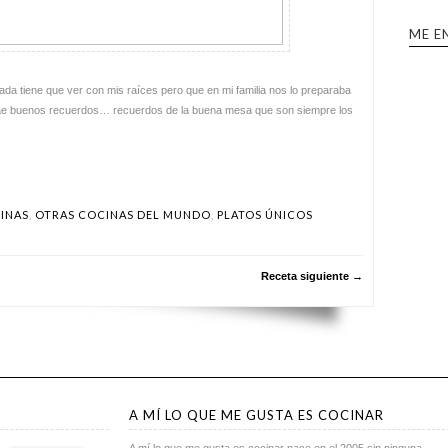
ME E
 tiene que ver con mis raíces pero que en mi familia nos lo preparaba
rae buenos recuerdos… recuerdos de la buena mesa que son siempre los
CINAS
,
OTRAS COCINAS DEL MUNDO
,
PLATOS ÚNICOS
Receta siguiente →
A MÍ LO QUE ME GUSTA ES COCINAR
A mí lo que me gusta es cocinar nace en el 2005 sin ninguna