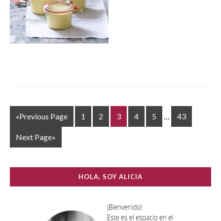
«Previous Page
1
2
3
4
5
…
43
Next Page»
HOLA, SOY ALICIA