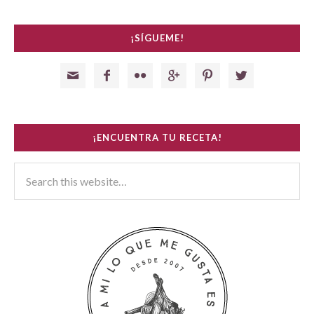
¡SÍGUEME!






¡ENCUENTRA TU RECETA!