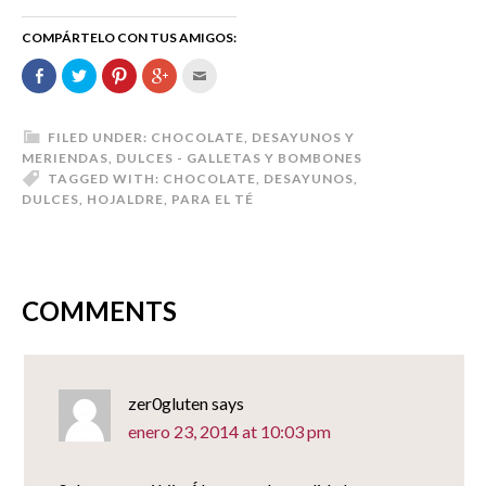
COMPÁRTELO CON TUS AMIGOS:
Comparte
Haz
Haz
Haz
Hac
en
clic
clic
clic
clic
Facebook
para
para
para
para
(Se
compartir
compartir
compartir
enviar
abre
en
en
en
por
en
Twitter
Pinterest
Google+
correo
FILED UNDER:
CHOCOLATE
,
DESAYUNOS Y
una
(Se
(Se
(Se
electrónico
MERIENDAS
,
DULCES - GALLETAS Y BOMBONES
ventana
abre
abre
abre
a
nueva)
en
en
en
un
TAGGED WITH:
CHOCOLATE
,
DESAYUNOS
,
una
una
una
amigo
DULCES
,
HOJALDRE
,
PARA EL TÉ
ventana
ventana
ventana
(Se
nueva)
nueva)
nueva)
abre
en
una
ventana
nueva)
COMMENTS
zer0gluten
says
enero 23, 2014 at 10:03 pm