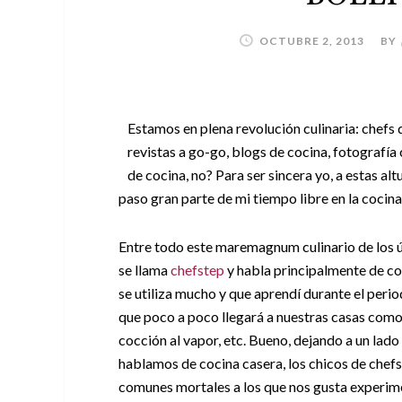
OCTUBRE 2, 2013
BY
Estamos en plena revolución culinaria: chefs 
revistas a go-go, blogs de cocina, fotografí
de cocina, no? Para ser sincera yo, a estas al
paso gran parte de mi tiempo libre en la cocin
Entre todo este maremagnum culinario de los 
se llama
chefstep
y habla principalmente de coc
se utiliza mucho y que aprendí durante el perio
que poco a poco llegará a nuestras casas como l
cocción al vapor, etc. Bueno, dejando a un la
hablamos de cocina casera, los chicos de chefs
comunes mortales a los que nos gusta experime