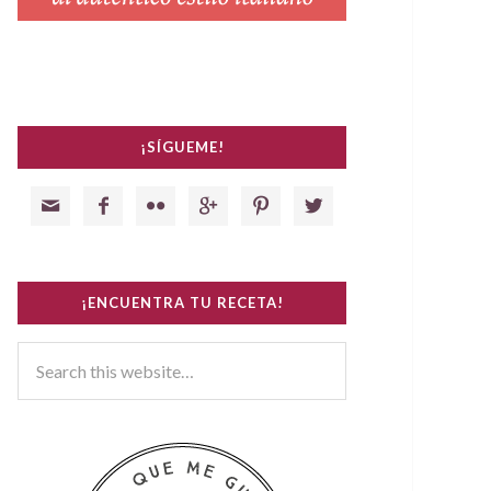
¡SÍGUEME!






¡ENCUENTRA TU RECETA!