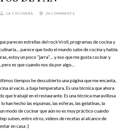
LA COCINERA
24 COMMENTS
que parecen estrellas del rock’n’roll, programas de cocina y
a culinaria… parece que todo el mundo sabe de cocina y habla
turas, estoy un poco “jarra”… y eso que me gusta cocinar y
a, pero es que cuando nos da por algo…
últimos tiempos he descubierto una página que me encanta,
ina al vacío, a baja temperatura. Es una técnica que ahora
do que trabajé en el restaurante. Es una técnica maravillosa
o han hecho las espumas, las esferas, las gelatinas, la
do un modo de cocinar que aún no es muy práctico cuando
tep suben, entre otros, videos de recetas al alcance de
ntar en casa :)