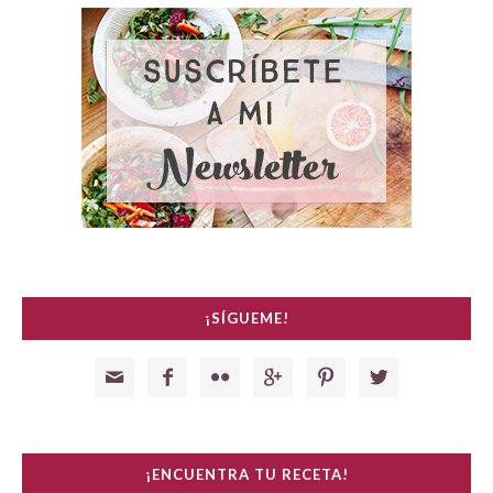
¡SÍGUEME!






¡ENCUENTRA TU RECETA!