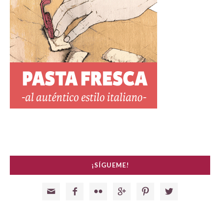
¡SÍGUEME!





