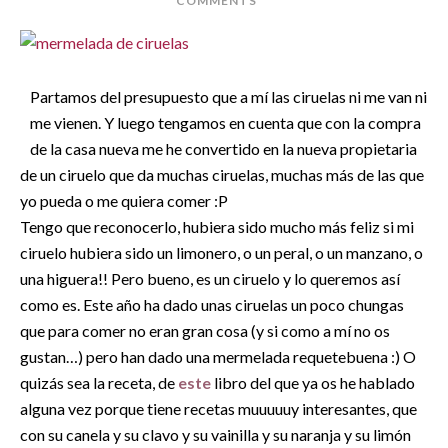
COMMENTS
Partamos del presupuesto que a mí las ciruelas ni me van ni
me vienen. Y luego tengamos en cuenta que con la compra
de la casa nueva me he convertido en la nueva propietaria
de un ciruelo que da muchas ciruelas, muchas más de las que
yo pueda o me quiera comer :P
Tengo que reconocerlo, hubiera sido mucho más feliz si mi
ciruelo hubiera sido un limonero, o un peral, o un manzano, o
una higuera!! Pero bueno, es un ciruelo y lo queremos así
como es. Este año ha dado unas ciruelas un poco chungas
que para comer no eran gran cosa (y si como a mí no os
gustan…) pero han dado una mermelada requetebuena :) O
quizás sea la receta, de
este
libro del que ya os he hablado
alguna vez porque tiene recetas muuuuuy interesantes, que
con su canela y su clavo y su vainilla y su naranja y su limón