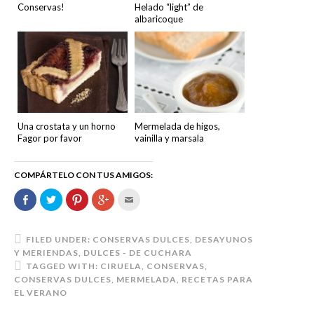
Conservas!
Helado “light” de
albaricoque
Una crostata y un horno
Mermelada de higos,
Fagor por favor
vainilla y marsala
COMPÁRTELO CON TUS AMIGOS:
Comparte
Haz
Haz
Haz
Hac
en
clic
clic
clic
clic
Facebook
para
para
para
para
(Se
compartir
compartir
compartir
enviar
abre
en
en
en
por
en
Twitter
Pinterest
Google+
correo
FILED UNDER:
CONSERVAS DULCES
,
DESAYUNOS
una
(Se
(Se
(Se
electrónico
Y MERIENDAS
,
DULCES - DE CUCHARA
ventana
abre
abre
abre
a
nueva)
en
en
en
un
TAGGED WITH:
CIRUELA
,
CONSERVAS
,
una
una
una
amigo
CONSERVAS DULCES
,
MERMELADA
,
RECETAS PARA
ventana
ventana
ventana
(Se
nueva)
nueva)
nueva)
abre
EL VERANO
en
una